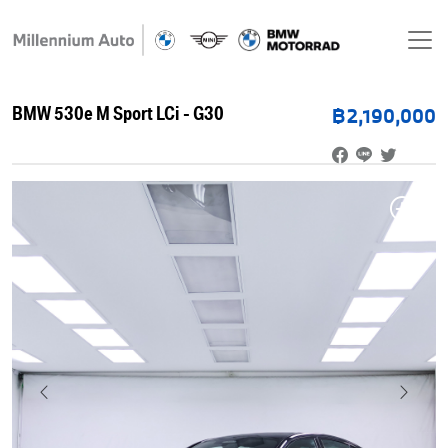
BMW 530e M Sport LCi - G30
฿2,190,000