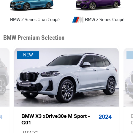
BMW 2 Series Coupé
BMW 2 Series Gran Coupé
BMW Premium Selection
NEW
BMW X3 xDrive30e M Sport -
4
2024
G01